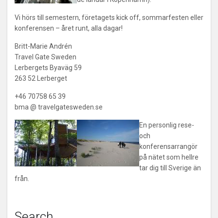
Vi hörs till semestern, företagets kick off, sommarfesten eller
konferensen – året runt, alla dagar!
Britt-Marie Andrén
Travel Gate Sweden
Lerbergets Byaväg 59
263 52 Lerberget
+46 70758 65 39
bma @ travelgatesweden.se
En personlig rese-
och
konferensarrangör
på nätet som hellre
tar dig till Sverige än
från.
Search