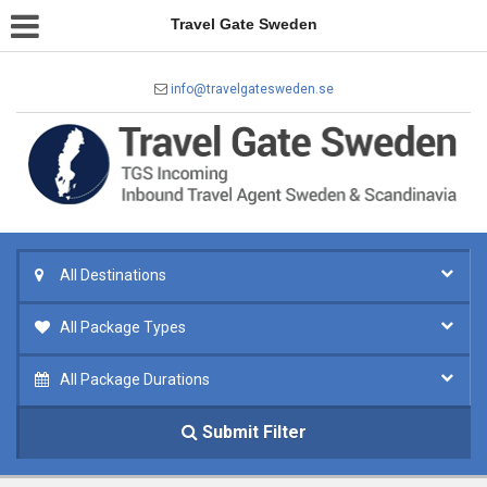
Travel Gate Sweden
info@travelgatesweden.se
All Destinations
All Package Types
All Package Durations
Submit Filter