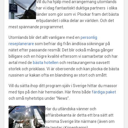
Vill du ha hjälp med arrangemang utomlands
har vi idag fantastiskt duktiga partners i olika
länder som gör som vi: Plockar fram det bästa
erbjudandet i olika delar av världen. Och det
mest spännande programmet.
Utomlands blir det allt vanligare med en
personlig
reseplanerare
som befriar dig från ändlösa sökningar på
nätet efter passande resmål. Det blir också många gånger
billigare och en högre kvalité eftersom vi samarbetar och har
avtal med de
bästa hotellen
och restaurangerna oavsett
storlek och prisklass. Vi är oberoende och kan plocka de bästa
russinen ur kakan ofta en blandning av stort och smått.
Vill du sätta ihop ditt program själv i Sverige hittar du massor
med tips på den här hemsidan. Här finns både
färdiga paket
och små nyhetstips under ”News”.
Har du utländska vänner och
affärsbekanta är detta ett bra sätt att
komma Sverige lite närmare (även om
de landar i Köpenhamn).